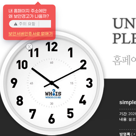
내 홈페이지 주소에만
왜 보안경고가 나올까?
보안서버인증서로 없애기
X
simple
기간
: 20
내용
: 블
방명록
(